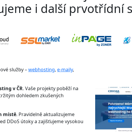
jeme i další prvotřídní s
gové služby –
webhosting
,
e-maily
,
sting v ČR
. Vaše projekty poběží na
etržitým dohledem zkušených
m místě
. Pravidelně aktualizujeme
řed DDoS útoky a zajišťujeme vysokou