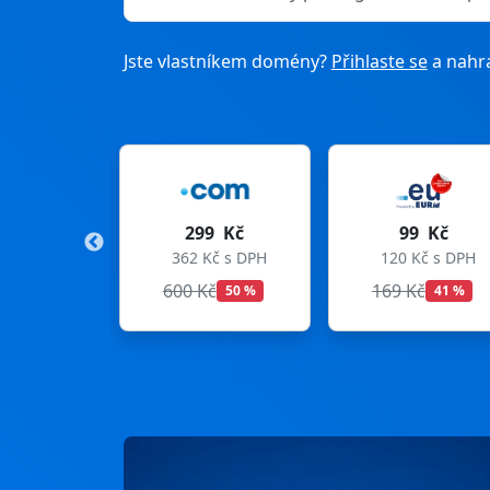
Jste vlastníkem domény?
Přihlaste se
a nahra
9 Kč
99 Kč
275 Kč
Kč s DPH
120 Kč s DPH
333 Kč s DPH
Kč
169 Kč
299 Kč
50 %
41 %
8 %