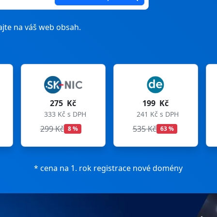
jte na váš web obsah.
199 Kč
199 Kč
241 Kč s DPH
241 Kč s DPH
535 Kč
699 Kč
63 %
72 %
* cena na 1. rok registrace nové domény