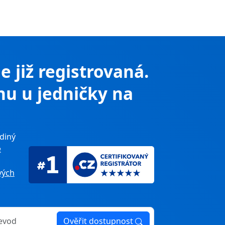
je již registrovaná.
nu u jedničky na
diný
e
ých
Ověřit dostupnost