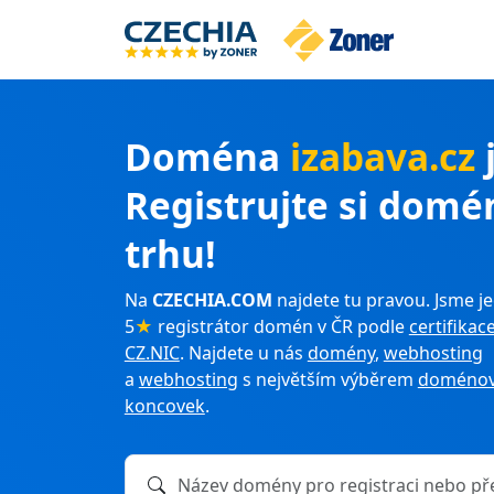
Doména
izabava.cz
Registrujte si domé
trhu!
Na
CZECHIA.COM
najdete tu pravou. Jsme je
5
★
registrátor domén v ČR podle
certifikac
CZ.NIC
. Najdete u nás
domény
,
webhosting
a
webhosting
s největším výběrem
doménov
koncovek
.
Název domény k registraci nebo převodu